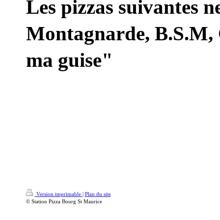
Les pizzas suivantes 
Montagnarde, B.S.M, 
ma guise"
Version imprimable
|
Plan du site
© Station Pizza Bourg St Maurice