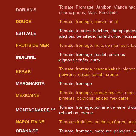
Tomate, Fromage, Jambon, Viande hac
DORIAN'S
champignons, Mais, Persillade
DOUCE
Tomate, fromage, chèvre, miel
Tomate, tomates fraîches, champignons
ESTIVALE
anchois, persillade, huile d'olive, mozza
FRUITS DE MER
Tomate, fromage, fruits de mer, persilla
Tomate, fromage, poulet, poivrons,
INDIENNE
oignons confits, curry
Tomate, fromage, viande kebab, oignon
KEBAB
poivrons, épices kebab, crème
MARGHARITA
Tomate, fromage
Tomate, fromage, viande hachée, maïs,
MEXICAINE
piments, poivrons, épices mexicaine
Tomate, fromage, pomme de terre, diot
MONTAGNARDE ***
reblochon, crème
NAPOLITAINE
Tomates fraîches, anchois, câpres, orig
ORANAISE
Tomate, fromage, merguez, poivrons, o