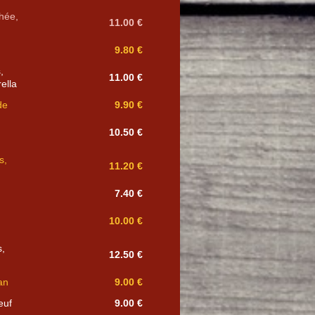
hée,
11.00 €
9.80 €
,
11.00 €
rella
de
9.90 €
10.50 €
s,
11.20 €
7.40 €
10.00 €
s,
12.50 €
an
9.00 €
euf
9.00 €