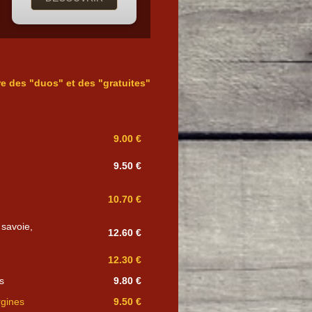
re des "duos" et des "gratuites"
9.00 €
9.50 €
10.70 €
savoie,
12.60 €
12.30 €
s
9.80 €
rgines
9.50 €