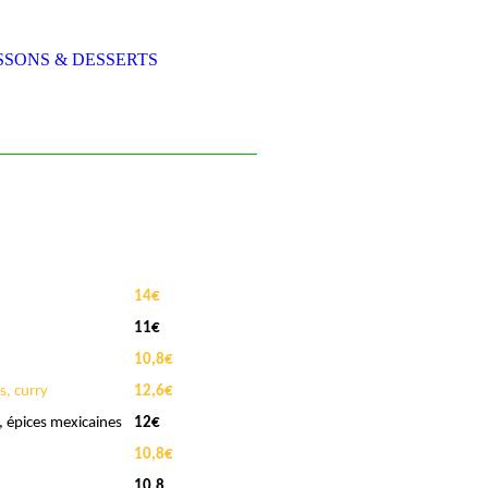
SSONS & DESSERTS
14€
11€
10,8€
s, curry
12,6€
, épices mexicaines
12€
10,8€
10,8