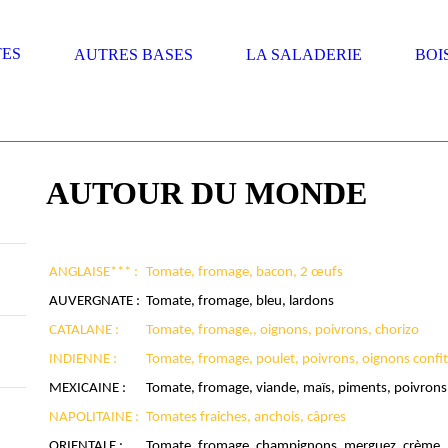
TES
AUTRES BASES
LA SALADERIE
BOI
AUTOUR DU MONDE
ANGLAISE*** :
Tomate, fromage, bacon, 2 œufs
AUVERGNATE :
Tomate, fromage, bleu, lardons
CATALANE :
Tomate, fromage,, oignons, poivrons, chorizo
INDIENNE :
Tomate, fromage, poulet, poivrons, oignons confit
MEXICAINE :
Tomate, fromage, viande, maïs, piments, poivrons
NAPOLITAINE :
Tomates fraiches, anchois, câpres
ORIENTALE :
Tomate, fromage, champignons, merguez, crème