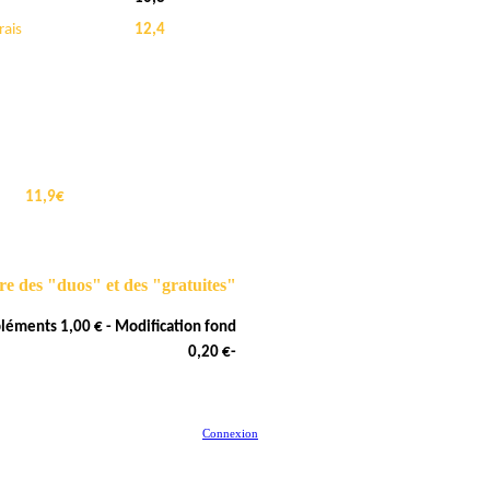
rais
12,4
11,9€
re des "duos" et des "gratuites"
léments 1,00 € - Modification fond
0,20 €-
Connexion