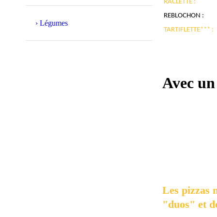
RACLETTE :
REBLOCHON :
Légumes
TARTIFLETTE*** :
Avec un
FROMAGÈRE
SAINT MAURICE **
SAVOYARDE *** :
Les pizzas 
"duos" et d